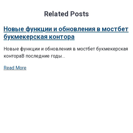
Related Posts
Новые функции и обновления в мостбет
букмекерская контора
Новые функции и обновления в мостбет букмекерская
контораВ последние годы…
Read More
1 Win Perspective: Как Рассматривать
Неудачу как Ступеньку к Успеху
1 Win Perspective: Как Рассматривать Неудачу как
Ступеньку к УспехуНеудача…
Read More
Обзор игр в онлайн казино Пинко: что